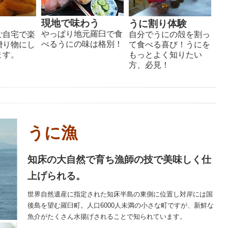
現地で味わう
うに割り体験
やっぱり地元羅臼で食
ご自宅で楽
自分でうにの殻を割っ
べるうにの味は格別！
贈り物にし
て食べる喜び！うにを
ます。
もっとよく知りたい
方、必見！
うに漁
知床の大自然で育ち漁師の技で美味しく仕
上げられる。
世界自然遺産に指定された知床半島の東側に位置し対岸には国
後島を望む羅臼町。人口6000人未満の小さな町ですが、新鮮な
魚介がたくさん水揚げされることで知られています。