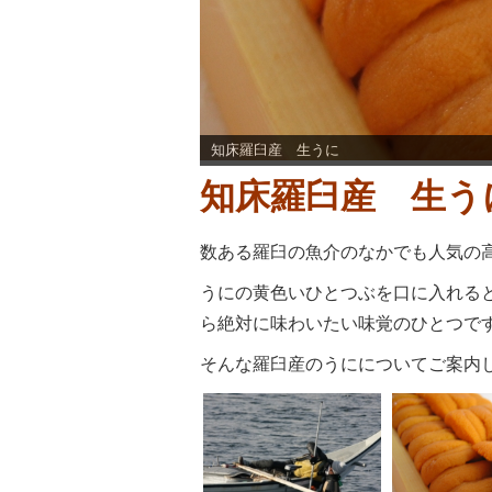
知床羅臼産 生うに
知床羅臼産 生う
数ある羅臼の魚介のなかでも人気の
うにの黄色いひとつぶを口に入れる
ら絶対に味わいたい味覚のひとつで
そんな羅臼産のうにについてご案内