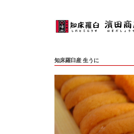
知床羅臼産 生うに