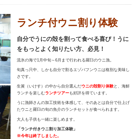
ランチ付ウニ割り体験
自分でうにの殻を割って食べる喜び！
うに
をもっとよく知りたい方、必見！
流氷の海で1月中旬～6月まで行われる羅臼のウニ漁。
旬真っ只中、しかも自分で割るエゾバフンウニは格別な美味し
さです。
生簀（いけす）の中から自分選んだ
ウニの殻割り体験
と、海鮮
ランチを楽しむ
ランチツアー
も好評を得ています。
うに漁師さんの加工技術を体感して、そのあとは自分で仕上げ
たウニと羅臼の旬の魚介のランチセットが食べられます。
大人も子供も一緒に楽しめます。
「ランチ付きウニ割り加工体験」
※今年は終了しました。