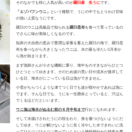
そのなかでも特に人気が高いのが
羅臼産 生うに
です。
「エゾバフンウニ」
という種類で、うにの中でもとりわけ甘味
の強い上質なうにです。
羅臼のウニは高級品で知られる
羅臼昆布
を食べて育っているの
でさらに味が美味しくなるのです。
知床の大自然の恵みで豊潤な栄養を蓄えた羅臼の海で、羅臼昆
布を食べながら大きくなったウニは、水の最も冷たい1月末か
ら漁が始まります。
まず漁師さんが小さな磯船に乗り、海中をのぞきながらひとつ
ひとつとってゆきます。そのため波の荒い日や流氷が接岸して
いる日、海水がにごっている日は漁ができません。
小雪がちらつくような凍てつく日でも波が穏やかであれば漁に
でます。そんな日でも、うにを一生懸命とっていると、汗ばん
でくるほどだといいます。
ウニ漁は海水がぬるむ前の６月中旬まで
行おこなわれます。
そして水揚げされたうにの殻をわり、身を傷つけないようにだ
してゆき、ウニが解けないように良く冷やした水できれいに洗
ってひとつぶひとつぶ並べていくという神経細やかな技術を要