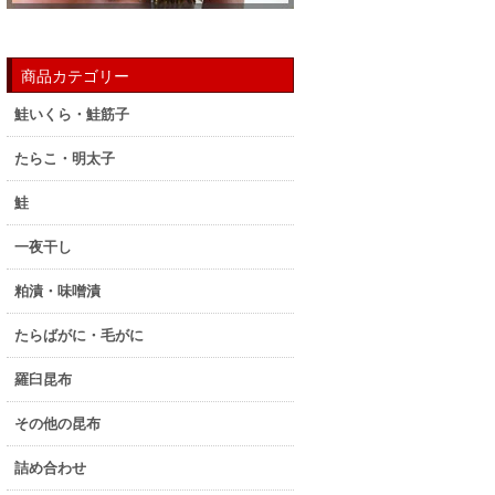
商品カテゴリー
鮭いくら・鮭筋子
たらこ・明太子
鮭
一夜干し
粕漬・味噌漬
たらばがに・毛がに
羅臼昆布
その他の昆布
詰め合わせ