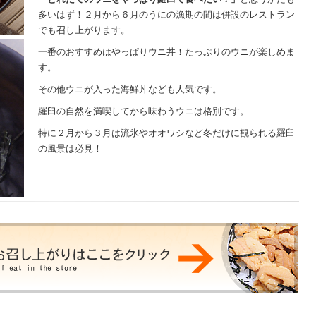
多いはず！２月から６月のうにの漁期の間は併設のレストラン
でも召し上がります。
一番のおすすめはやっぱりウニ丼！たっぷりのウニが楽しめま
す。
その他ウニが入った海鮮丼なども人気です。
羅臼の自然を満喫してから味わうウニは格別です。
特に２月から３月は流氷やオオワシなど冬だけに観られる羅臼
の風景は必見！