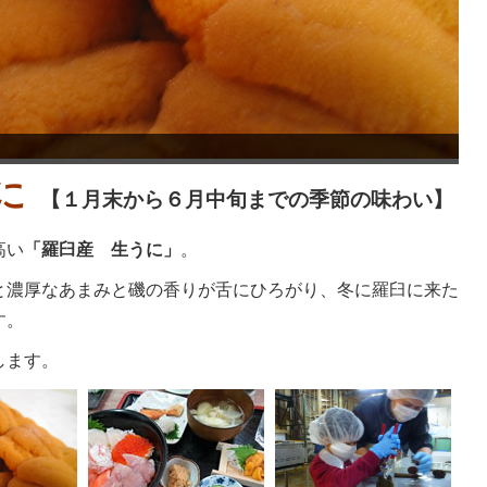
に
【１月末から６月中旬までの季節の味わい】
高い
「羅臼産 生うに」
。
と濃厚なあまみと磯の香りが舌にひろがり、冬に羅臼に来た
す。
します。