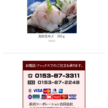
真鱈昆布〆 250ｇ
¥900