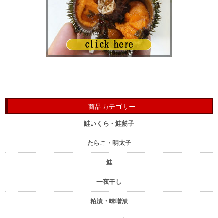
商品カテゴリー
鮭いくら・鮭筋子
たらこ・明太子
鮭
一夜干し
粕漬・味噌漬