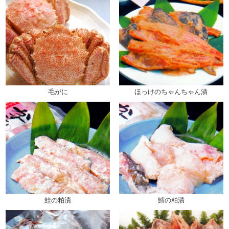
毛がに
ほっけのちゃんちゃん漬
鮭の粕漬
鱈の粕漬