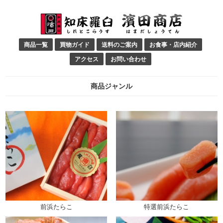
商品一覧
買物ガイド
送料のご案内
お食事・店内紹介
アクセス
お問い合わせ
商品ジャンル
前浜たらこ
特選前浜たらこ