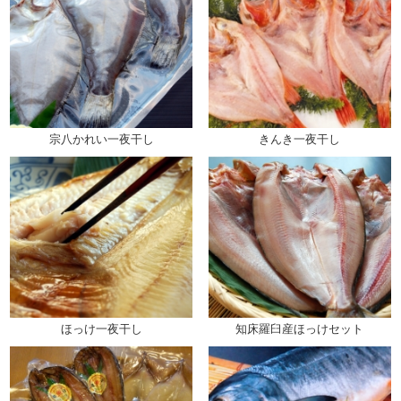
宗八かれい一夜干し
きんき一夜干し
ほっけ一夜干し
知床羅臼産ほっけセット