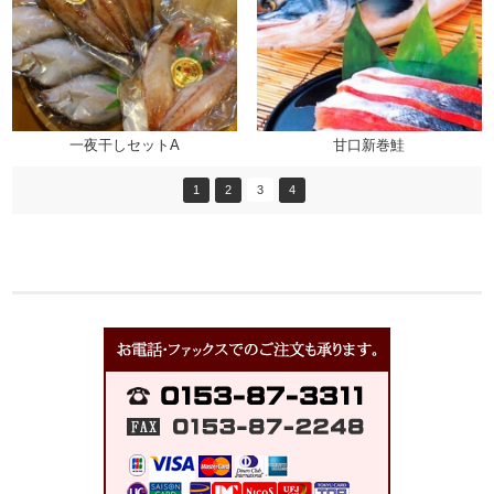
一夜干しセットA
甘口新巻鮭
1
2
3
4