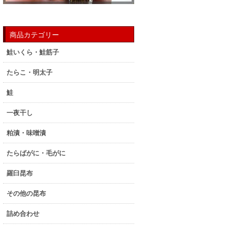
商品カテゴリー
鮭いくら・鮭筋子
たらこ・明太子
鮭
一夜干し
粕漬・味噌漬
たらばがに・毛がに
羅臼昆布
その他の昆布
詰め合わせ