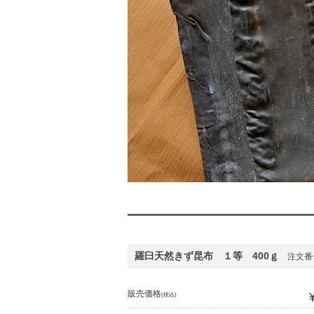
羅臼天然きず昆布 １等 400ｇ
注文番号
販売価格
(税込)