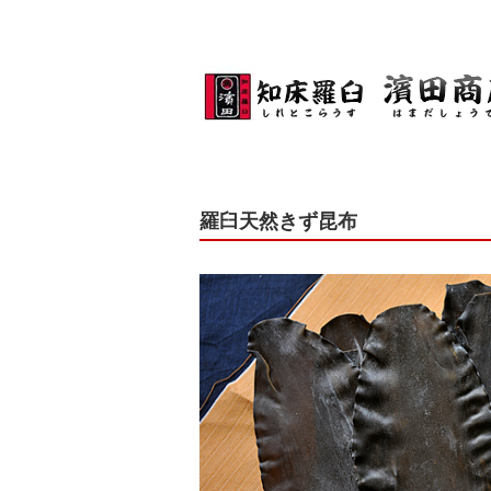
羅臼天然きず昆布